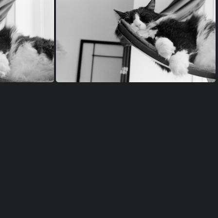
000106-7
000106-13